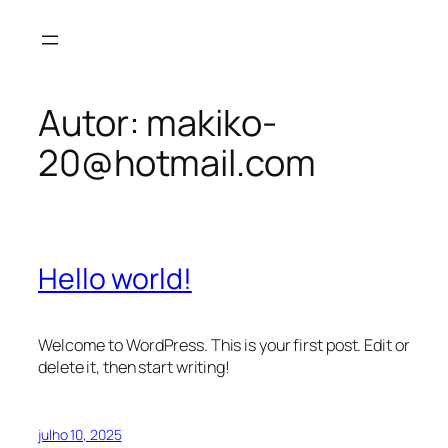
Pular
para
o
conteúdo
Autor:
makiko-
20@hotmail.com
Hello world!
Welcome to WordPress. This is your first post. Edit or
delete it, then start writing!
julho 10, 2025